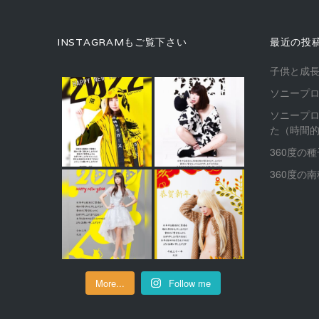
INSTAGRAMもご覧下さい
最近の投
子供と成
ソニープ
ソニープ
た（時間
360度の
360度の
More...
Follow me