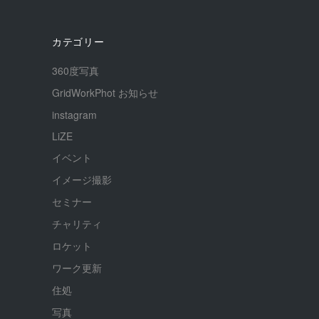
カテゴリー
360度写真
GridWorkPhot お知らせ
instagram
LiZE
イベント
イメージ撮影
セミナー
チャリティ
ロケット
ワーク更新
住処
写真