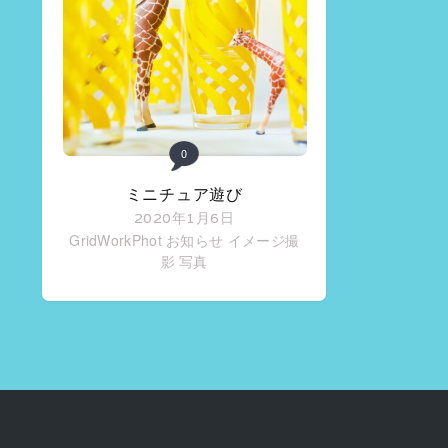
0
ミニチュア遊び
2020年1月6日
GridWorkPhot お知らせ
イメージ撮
影
写真