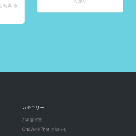
前撮り
処
写真
家
カテゴリー
360度写真
GridWorkPhot お知らせ