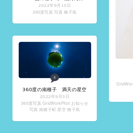
2022年9月10日
360度写真
写真
種子島
0
GridWo
360度の南種子 満天の星空
2022年9月3日
360度写真
GridWorkPhot お知らせ
写真
南種子町
星空
種子島