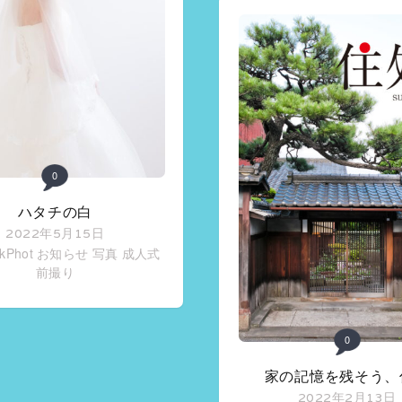
0
ハタチの白
2022年5月15日
rkPhot お知らせ
写真
成人式
前撮り
0
家の記憶を残そう、
2022年2月13日