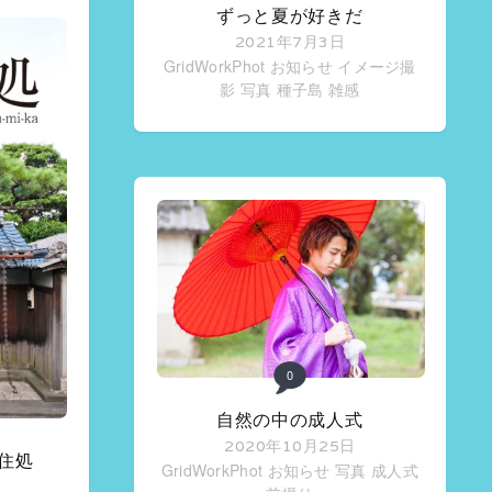
ずっと夏が好きだ
2021年7月3日
GridWorkPhot お知らせ
イメージ撮
影
写真
種子島
雑感
0
自然の中の成人式
2020年10月25日
住処
GridWorkPhot お知らせ
写真
成人式