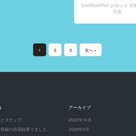
GridWorkPhot お知らせ
住
写真
1
2
3
次へ »
稿
アーカイブ
長とスナップ
2022年10月
ロ登録の合否結果でました。
2022年9月