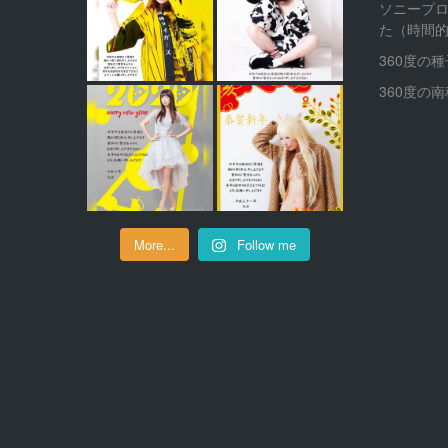
ソニープ
た（時間
360度の
360度の
More...
Follow me