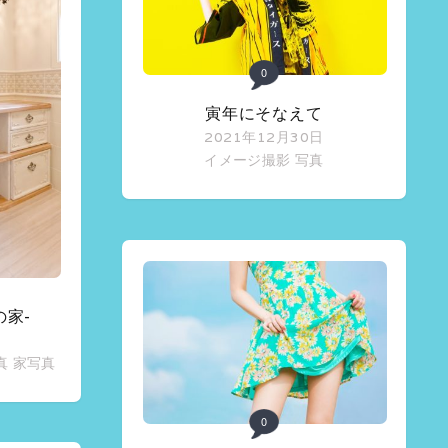
0
寅年にそなえて
2021年12月30日
イメージ撮影
写真
の家-
真
家写真
0