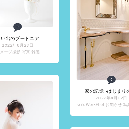
0
思い出のブートニア
2022年8月23日
メージ撮影
写真
雑感
0
家の記憶 -はじまり
2022年4月12日
GridWorkPhot お知らせ
写