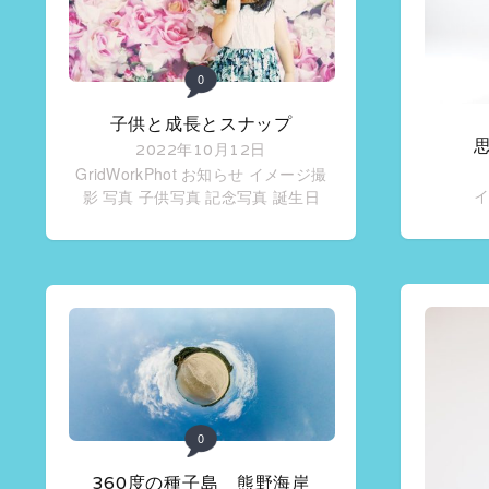
0
子供と成長とスナップ
2022年10月12日
GridWorkPhot お知らせ
イメージ撮
イ
影
写真
子供写真
記念写真
誕生日
0
360度の種子島 熊野海岸